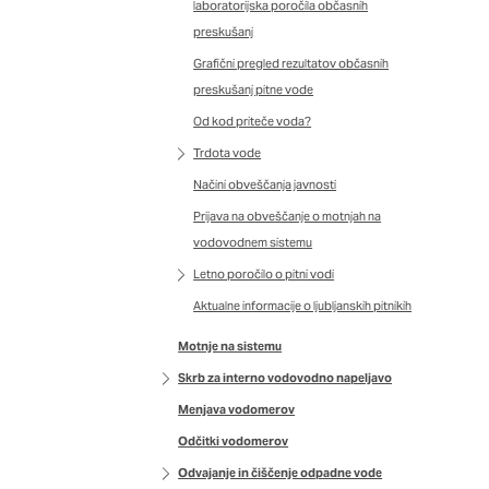
laboratorijska poročila občasnih
preskušanj
Grafični pregled rezultatov občasnih
preskušanj pitne vode
Od kod priteče voda?
Trdota vode
Načini obveščanja javnosti
Prijava na obveščanje o motnjah na
vodovodnem sistemu
Letno poročilo o pitni vodi
Aktualne informacije o ljubljanskih pitnikih
Motnje na sistemu
Skrb za interno vodovodno napeljavo
Menjava vodomerov
Odčitki vodomerov
Odvajanje in čiščenje odpadne vode