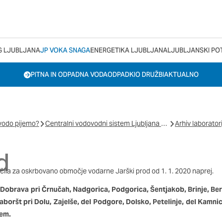
tkov
G LJUBLJANA
JP VOKA SNAGA
ENERGETIKA LJUBLJANA
LJUBLJANSKI PO
PITNA IN ODPADNA VODA
ODPADKI
O DRUŽBI
AKTUALNO
i spletno mesto, mesto lahko shrani ali pridobi informacije iz
otkov. Te informacije se lahko navezujejo na vas, vaše nastavi
letno mesto deluje v skladu z vašimi pričakovanji. Te informac
vodo pijemo?
Centralni vodovodni sistem Ljubljana - laboratorijska poročila
Arhiv laboratori
vaše identitete, vendar vam lahko zagotovijo bolj prilagoje
e piškotkov lahko zavrnete. Klikajte različna imena kategorij,
te privzete nastavitve. Blokiranje določenih vrst piškotkov v
d
n naše storitve.
Več informacij
očila za oskrbovano območje vodarne Jarški prod od 1. 1. 2020 naprej.
Dobrava pri Črnučah, Nadgorica, Podgorica, Šentjakob, Brinje, Be
Zaboršt pri Dolu, Zajelše, del Podgore, Dolsko, Petelinje, del Kamnic
 delovanje spletnega mesta, zato jih v naših sistemih ni mogoč
kem.