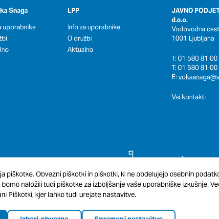
oka Snaga
LPP
JAVNO PODJET
d.o.o.
za uporabnike
Info za uporabnike
Vodovodna cesta
žbi
O družbi
1001 Ljubljana
lno
Aktualno
T: 01 580 81 00 
T: 01 580 81 00 
E:
vokasnaga@v
Vsi kontakti
ja piškotke. Obvezni piškotki in piškotki, ki ne obdelujejo osebnih podat
omo naložili tudi piškotke za izboljšanje vaše uporabniške izkušnje. Več
ni Piškotki, kjer lahko tudi urejate nastavitve.
Izberi obvezne
Spremeni nastavitve