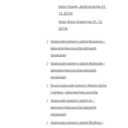
Kleče, Hrastje, Jarški prod (do 31.
12. 2019)
Kleče, Brest, Hrastje (do 31. 12.
2019)
Vodovodni sistemi v občini Brezovica –
laboratorijska poročila občasnih
preskušanj
Vodovodni sistemi v občini Medvode –
laboratorijska poročila občasnih
preskušanj
Drugi vodovodni sistemi v Mestni občini
Ljubljana – laboratorijska poročila
Vodovodni sistemi v občini Ig –
laboratorijska poročila občasnih
preskušanj
Vodovodni sistemi v občini Škofljica –