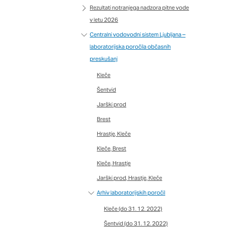
imer nastavitev
Rezultati notranjega nadzora pitne vode
 blokira te piškotke ali
v letu 2026
Centralni vodovodni sistem Ljubljana –
laboratorijska poročila občasnih
preskušanj
nkovitost delovanja
Kleče
jubljena, in
Šentvid
 zbirajo, so združeni
Jarški prod
naše spletno mesto.
Brest
Hrastje, Kleče
Kleče, Brest
ih lahko uporabljajo za
Kleče, Hrastje
sov na drugih spletnih
Jarški prod, Hrastje, Kleče
e. Če zavrnete uporabo
Arhiv laboratorijskih poročil
Kleče (do 31. 12. 2022)
Šentvid (do 31. 12. 2022)