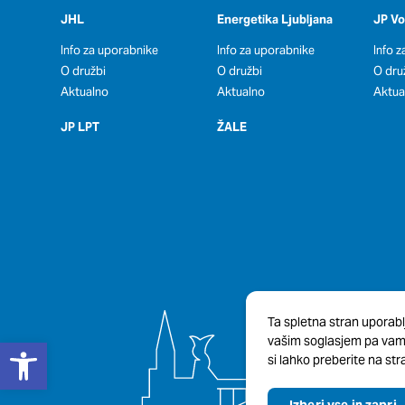
JHL
Energetika Ljubljana
JP V
Info za uporabnike
Info za uporabnike
Info 
O družbi
O družbi
O dru
Aktualno
Aktualno
Aktua
JP LPT
ŽALE
Ta spletna stran uporabl
Open toolbar
vašim soglasjem pa vam b
si lahko preberite na stra
Izberi vse in zapri