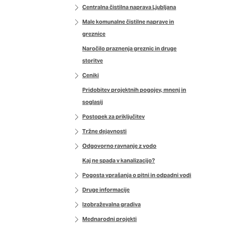
Centralna čistilna naprava Ljubljana
Male komunalne čistilne naprave in
greznice
Naročilo praznenja greznic in druge
storitve
Ceniki
Pridobitev projektnih pogojev, mnenj in
soglasij
Postopek za priključitev
Tržne dejavnosti
Odgovorno ravnanje z vodo
Kaj ne spada v kanalizacijo?
Pogosta vprašanja o pitni in odpadni vodi
Druge informacije
Izobraževalna gradiva
Mednarodni projekti