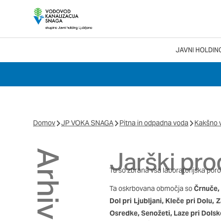
Nastavitve piško
JAVNI HOLDIN
Search Menu
Vaša zasebnost
Ko obiščete katero kol
večinoma v obliki pišk
pa skrbijo, da vaše sp
Domov
JP VOKA SNAGA
Pitna in odpadna voda
Kakšno 
razkrivajo neposredno 
izkušnjo. Nekatere vrst
informacij in spremeni
Jarški pro
tega spletnega mesta i
Tu so zbrana vsa laboratorijska por
Ta oskrbovana območja so
Črnuče, 
Obvezni piškotki
Dol pri Ljubljani, Kleče pri Dolu, 
Ti piškotki so nujni za
Osredke, Senožeti, Laze pri Dols