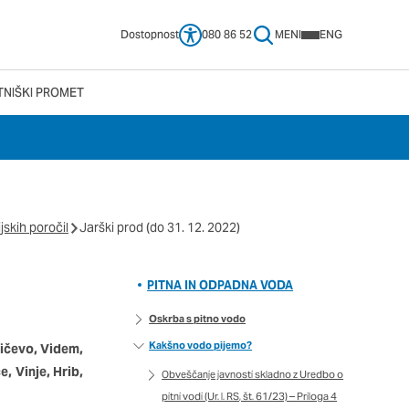
Dostopnost
080 86 52
MENI
ENG
TNIŠKI PROMET
 vašega brskalnika,
tve, vašo napravo ali
ije običajno ne
jskih poročil
Jarški prod (do 31. 12. 2022)
no spletno uporabniško
 da si ogledate več
pliva na vašo uporabo
PITNA IN ODPADNA VODA
Oskrba s pitno vodo
Kakšno vodo pijemo?
ričevo, Videm,
Vedno aktivni
e, Vinje, Hrib,
Obveščanje javnosti skladno z Uredbo o
e izklopiti. Običajno
pitni vodi (Ur. l. RS, št. 61/23) – Priloga 4