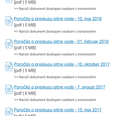
oglaševalska podjetja jih lahko uporabljajo za izdelavo profila
[pdf | 5 MB]
vaših interesov, ki ga nato uporabijo za prikazovanje ustreznih
>>
Naroči dokument dostopen osebam z oviranostmi
oglasov na drugih spletnih mestih. Pri delu uporabljajo
edinstveno prepoznavanje vašega brskalnika in naprave. Če
Poročilo o preskusu pitne vode - 10. maj 2018
zavrnete uporabo teh piškotkov, ne boste deležni našega
[pdf | 5 MB]
ciljnega spletnega oglaševanja.
>>
Naroči dokument dostopen osebam z oviranostmi
Poročilo o preskusu pitne vode - 01. februar 2018
Potrdi moje izbire
[pdf | 5 MB]
>>
Naroči dokument dostopen osebam z oviranostmi
DOVOLI VSE
Poročilo o preskusu pitne vode - 10. oktober 2017
[pdf | 5 MB]
>>
Naroči dokument dostopen osebam z oviranostmi
Poročilo o preskusu pitne vode - 7. avgust 2017
[pdf | 6 MB]
>>
Naroči dokument dostopen osebam z oviranostmi
Poročilo o preskusu pitne vode - 10. maj 2017