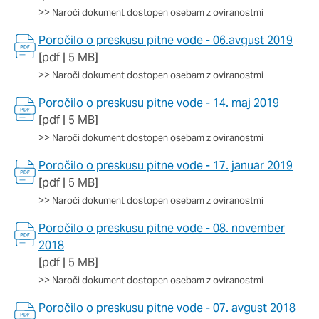
Ti piškotki so nujni za delovanje spletnega mesta, zato jih v
>>
Naroči dokument dostopen osebam z oviranostmi
naših sistemih ni mogoče izklopiti. Običajno so nastavljeni
Poročilo o preskusu pitne vode - 06.avgust 2019
samo kot odziv na vaša dejanja, ki vodijo do storitvenih zahtev,
na primer nastavitev zasebnosti, prijava ali izpolnjevanje
[pdf | 5 MB]
obrazcev. Na voljo imate nastavitev, da brskalnik blokira te
>>
Naroči dokument dostopen osebam z oviranostmi
piškotke ali vas opozori na njih. V tem primeru nekateri deli
spletnega mesta ne bodo delovali.
Poročilo o preskusu pitne vode - 14. maj 2019
[pdf | 5 MB]
Piškotki za učinkovitost delovanja
>>
Naroči dokument dostopen osebam z oviranostmi
S temi piškotki štejemo obiske in izvor prometa, da lahko
Poročilo o preskusu pitne vode - 17. januar 2019
merimo in izboljšamo učinkovitost delovanja našega spletnega
[pdf | 5 MB]
mesta. Z njimi prepoznamo, katera mesta so najbolj in najmanj
>>
Naroči dokument dostopen osebam z oviranostmi
priljubljena, in opazujemo, kako se obiskovalci pomikajo po
spletnem mestu. Podatki, ki jih piškotki zbirajo, so združeni in
Poročilo o preskusu pitne vode - 08. november
anonimni. Če uporabo teh piškotkov zavrnete, ne bomo vedeli,
2018
kdaj ste obiskali naše spletno mesto.
[pdf | 5 MB]
>>
Naroči dokument dostopen osebam z oviranostmi
Piškotki za ciljno usmerjenost
Te piškotke nastavijo naši oglaševalski partnerji. Partnerska
Poročilo o preskusu pitne vode - 07. avgust 2018