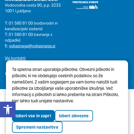
Vodovodna cesta 90, p.p. 3233
1001 Ljubljana
T: 01 580 81 00 (vodovodni in
kanalizacijski sistemi)
T: 01 580 81 00 (ravnanje z
odpadki)
E:
vokasnaga@vokasnaga.si
Vsi kontakti
Ta spletna stran uporablja piškotke. Obvezni piškotki in
piškotki, ki ne obdelujejo osebnih podatkov, so že
nameščeni. Z vašim soglasjem pa vam bomo naložili tudi
piškotke za izboljšanje vaše uporabniške izkušnje. Več
informacij o piškotkih si lahko preberite na strani Piškotki,
Open toolbar
kjer lahko tudi urejate nastavitve.
© 2026 Javni Holding Ljubljana
Pravno obvestilo
Piškotki
Izberi vse in zapri
Izberi obvezne
Tehnična pomoč spletne strani
Izjava o dostopnosti
Spremeni nastavitve
Oblikovanje in izvedba:
ENKI