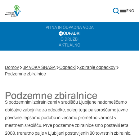
ENG
Search Menu
Nastavitve piškotkov
PITNA IN ODPADNA VODA
ODPADKI
Vaša zasebnost
O DRUŽBI
AKTUALNO
Ko obiščete katero koli spletno mesto, mesto lahko shrani ali
pridobi informacije iz vašega brskalnika, večinoma v obliki
piškotkov. Te informacije se lahko navezujejo na vas, vaše
nastavitve, vašo napravo ali pa skrbijo, da vaše spletno mesto
Domov
JP VOKA SNAGA
Odpadki
Zbiranje odpadkov
deluje v skladu z vašimi pričakovanji. Te informacije običajno ne
Podzemne zbiralnice
razkrivajo neposredno vaše identitete, vendar vam lahko
zagotovijo bolj prilagojeno spletno uporabniško izkušnjo.
Podzemne zbiralnice
Nekatere vrste piškotkov lahko zavrnete. Klikajte različna
imena kategorij, da si ogledate več informacij in spremenite
S podzemnimi zbiralnicami v središču Ljubljane nadomeščamo
privzete nastavitve. Blokiranje določenih vrst piškotkov vpliva
običajne zabojnike za odpadke, poleg tega pa sproščamo javne
na vašo uporabo tega spletnega mesta in naše storitve.
Več
površine, lepšamo podobo in večamo prometno varnost v
informacij
mestnem središču. Prve podzemne zbiralnice smo postavili leta
2008, trenutno pa je v Ljubljani postavljenih 80 tovrstnih zbiralnic,
Obvezni piškotki
Vedno aktivni