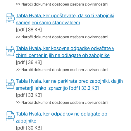
>>
Naroči dokument dostopen osebam z oviranostmi
Tabla Hvala, ker upoštevate, da so ti zabojniki
namenjeni samo stanovalcem
[pdf | 38 KB]
>>
Naroči dokument dostopen osebam z oviranostmi
Tabla Hvala, ker kosovne odpadke odvažate v
zbirni center in jih ne odlagate ob zabojnike
[pdf | 36 KB]
>>
Naroči dokument dostopen osebam z oviranostmi
Tabla Hvala, ker ne parkirate pred zabojniki, da jih
smetarji lahko izpraznijo [pdf | 33,2 KB]
[pdf | 33 KB]
>>
Naroči dokument dostopen osebam z oviranostmi
Tabla Hvala, ker odpadkov ne odlagate ob
zabojnike
[pdf | 30 KB]