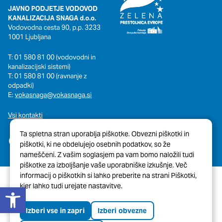
JAVNO PODJETJE VODOVOD
KANALIZACIJA SNAGA d.o.o.
Vodovodna cesta 90, p.p. 3233
1001 Ljubljana
T: 01 580 81 00 (vodovodni in
kanalizacijski sistemi)
T: 01 580 81 00 (ravnanje z
odpadki)
E:
vokasnaga@vokasnaga.si
Vsi kontakti
Ta spletna stran uporablja piškotke. Obvezni piškotki in
piškotki, ki ne obdelujejo osebnih podatkov, so že
nameščeni. Z vašim soglasjem pa vam bomo naložili tudi
piškotke za izboljšanje vaše uporabniške izkušnje. Več
informacij o piškotkih si lahko preberite na strani Piškotki,
Open toolbar
kjer lahko tudi urejate nastavitve.
© 2026 Javni Holding Ljubljana
Pravno obvestilo
Piškotki
Izberi vse in zapri
Izberi obvezne
Tehnična pomoč spletne strani