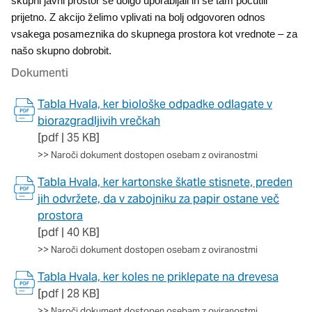
skupni javni prostor še dolgo uporabljali in se tam počutili
oglaševalska podjetja jih lahko uporabljajo za izdelavo profila
prijetno. Z akcijo želimo vplivati na bolj odgovoren odnos
vaših interesov, ki ga nato uporabijo za prikazovanje ustreznih
oglasov na drugih spletnih mestih. Pri delu uporabljajo
vsakega posameznika do skupnega prostora kot vrednote – za
edinstveno prepoznavanje vašega brskalnika in naprave. Če
našo skupno dobrobit.
zavrnete uporabo teh piškotkov, ne boste deležni našega
Dokumenti
ciljnega spletnega oglaševanja.
Tabla Hvala, ker biološke odpadke odlagate v
biorazgradljivih vrečkah
Potrdi moje izbire
[pdf | 35 KB]
DOVOLI VSE
>>
Naroči dokument dostopen osebam z oviranostmi
Tabla Hvala, ker kartonske škatle stisnete, preden
jih odvržete, da v zabojniku za papir ostane več
prostora
[pdf | 40 KB]
>>
Naroči dokument dostopen osebam z oviranostmi
Tabla Hvala, ker koles ne priklepate na drevesa
[pdf | 28 KB]
>>
Naroči dokument dostopen osebam z oviranostmi