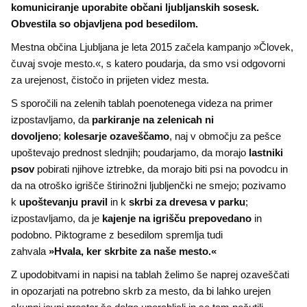
komuniciranje uporabite občani ljubljanskih sosesk.
Ti piškotki so nujni za delovanje spletnega mesta, zato jih v
Obvestila so objavljena pod besedilom.
naših sistemih ni mogoče izklopiti. Običajno so nastavljeni
samo kot odziv na vaša dejanja, ki vodijo do storitvenih zahtev,
Mestna občina Ljubljana je leta 2015 začela kampanjo »Človek,
na primer nastavitev zasebnosti, prijava ali izpolnjevanje
čuvaj svoje mesto.«, s katero poudarja, da smo vsi odgovorni
obrazcev. Na voljo imate nastavitev, da brskalnik blokira te
za urejenost, čistočo in prijeten videz mesta.
piškotke ali vas opozori na njih. V tem primeru nekateri deli
spletnega mesta ne bodo delovali.
S sporočili na zelenih tablah poenotenega videza na primer
izpostavljamo, da
parkiranje na zelenicah ni
Piškotki za učinkovitost delovanja
dovoljeno
;
kolesarje ozaveščamo
, naj v območju za pešce
upoštevajo prednost slednjih; poudarjamo, da morajo
S temi piškotki štejemo obiske in izvor prometa, da lahko
lastniki
merimo in izboljšamo učinkovitost delovanja našega spletnega
psov
pobirati njihove iztrebke, da morajo biti psi na povodcu in
mesta. Z njimi prepoznamo, katera mesta so najbolj in najmanj
da na otroško igrišče štirinožni ljubljenčki ne smejo; pozivamo
priljubljena, in opazujemo, kako se obiskovalci pomikajo po
k
upoštevanju pravil
in k
skrbi za drevesa v parku
;
spletnem mestu. Podatki, ki jih piškotki zbirajo, so združeni in
izpostavljamo, da je
kajenje na igrišču prepovedano
in
anonimni. Če uporabo teh piškotkov zavrnete, ne bomo vedeli,
podobno. Piktograme z besedilom spremlja tudi
kdaj ste obiskali naše spletno mesto.
zahvala
»Hvala, ker skrbite za naše mesto.«
Z upodobitvami in napisi na tablah želimo še naprej ozaveščati
Piškotki za ciljno usmerjenost
in opozarjati na potrebno skrb za mesto, da bi lahko urejen
Te piškotke nastavijo naši oglaševalski partnerji. Partnerska