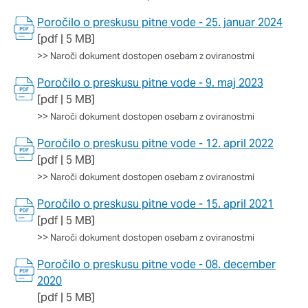
Ti piškotki so nujni za delovanje spletnega mesta, zato jih v
Poročilo o preskusu pitne vode - 25. januar 2024
naših sistemih ni mogoče izklopiti. Običajno so nastavljeni
[pdf | 5 MB]
samo kot odziv na vaša dejanja, ki vodijo do storitvenih zahtev,
na primer nastavitev zasebnosti, prijava ali izpolnjevanje
>>
Naroči dokument dostopen osebam z oviranostmi
obrazcev. Na voljo imate nastavitev, da brskalnik blokira te
Poročilo o preskusu pitne vode - 9. maj 2023
piškotke ali vas opozori na njih. V tem primeru nekateri deli
spletnega mesta ne bodo delovali.
[pdf | 5 MB]
>>
Naroči dokument dostopen osebam z oviranostmi
Piškotki za učinkovitost delovanja
Poročilo o preskusu pitne vode - 12. april 2022
S temi piškotki štejemo obiske in izvor prometa, da lahko
[pdf | 5 MB]
merimo in izboljšamo učinkovitost delovanja našega spletnega
>>
Naroči dokument dostopen osebam z oviranostmi
mesta. Z njimi prepoznamo, katera mesta so najbolj in najmanj
priljubljena, in opazujemo, kako se obiskovalci pomikajo po
Poročilo o preskusu pitne vode - 15. april 2021
spletnem mestu. Podatki, ki jih piškotki zbirajo, so združeni in
[pdf | 5 MB]
anonimni. Če uporabo teh piškotkov zavrnete, ne bomo vedeli,
>>
Naroči dokument dostopen osebam z oviranostmi
kdaj ste obiskali naše spletno mesto.
Poročilo o preskusu pitne vode - 08. december
Piškotki za ciljno usmerjenost
2020
Te piškotke nastavijo naši oglaševalski partnerji. Partnerska
[pdf | 5 MB]