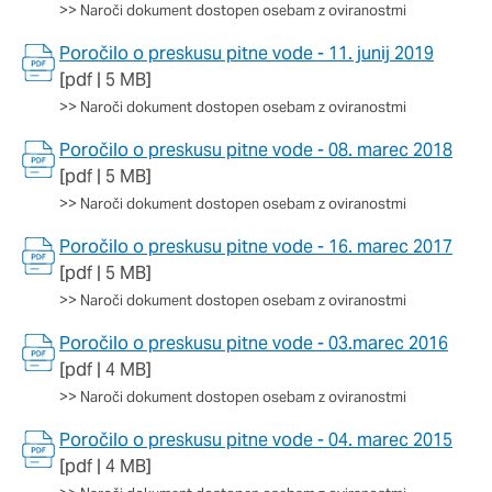
oglaševalska podjetja jih lahko uporabljajo za izdelavo profila
>>
Naroči dokument dostopen osebam z oviranostmi
vaših interesov, ki ga nato uporabijo za prikazovanje ustreznih
oglasov na drugih spletnih mestih. Pri delu uporabljajo
Poročilo o preskusu pitne vode - 11. junij 2019
edinstveno prepoznavanje vašega brskalnika in naprave. Če
[pdf | 5 MB]
zavrnete uporabo teh piškotkov, ne boste deležni našega
>>
Naroči dokument dostopen osebam z oviranostmi
ciljnega spletnega oglaševanja.
Poročilo o preskusu pitne vode - 08. marec 2018
[pdf | 5 MB]
Potrdi moje izbire
>>
Naroči dokument dostopen osebam z oviranostmi
DOVOLI VSE
Poročilo o preskusu pitne vode - 16. marec 2017
[pdf | 5 MB]
>>
Naroči dokument dostopen osebam z oviranostmi
Poročilo o preskusu pitne vode - 03.marec 2016
[pdf | 4 MB]
>>
Naroči dokument dostopen osebam z oviranostmi
Poročilo o preskusu pitne vode - 04. marec 2015
[pdf | 4 MB]