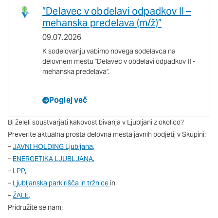
oglaševalska podjetja jih lahko uporabljajo za izdelavo profila
”Delavec v obdelavi odpadkov II –
vaših interesov, ki ga nato uporabijo za prikazovanje ustreznih
mehanska predelava (m/ž)”
oglasov na drugih spletnih mestih. Pri delu uporabljajo
edinstveno prepoznavanje vašega brskalnika in naprave. Če
09.07.2026
zavrnete uporabo teh piškotkov, ne boste deležni našega
K sodelovanju vabimo novega sodelavca na
ciljnega spletnega oglaševanja.
delovnem mestu ''Delavec v obdelavi odpadkov II -
mehanska predelava''.
Potrdi moje izbire
Poglej več
DOVOLI VSE
Bi želeli soustvarjati kakovost bivanja v Ljubljani z okolico?
Preverite aktualna prosta delovna mesta javnih podjetij v Skupini:
–
JAVNI HOLDING Ljubljana
,
–
ENERGETIKA LJUBLJANA
,
–
LPP
,
–
Ljubljanska parkirišča in tržnice
in
–
ŽALE
.
Pridružite se nam!