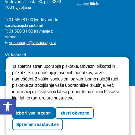
Vodovodna cesta 90, p.p. 3233
1001 Ljubljana
T: 01 580 81 00 (vodovodni in
kanalizacijski sistemi)
T: 01 580 81 00 (ravnanje z
odpadki)
E:
vokasnaga@vokasnaga.si
Vsi kontakti
Ta spletna stran uporablja piškotke. Obvezni piškotki in
piškotki, ki ne obdelujejo osebnih podatkov, so že
nameščeni. Z vašim soglasjem pa vam bomo naložili tudi
piškotke za izboljšanje vaše uporabniške izkušnje. Več
informacij o piškotkih si lahko preberite na strani Piškotki,
Open toolbar
kjer lahko tudi urejate nastavitve.
© 2026 Javni Holding Ljubljana
Pravno obvestilo
Piškotki
Izberi vse in zapri
Izberi obvezne
Tehnična pomoč spletne strani
Izjava o dostopnosti
Spremeni nastavitve
Oblikovanje in izvedba:
ENKI