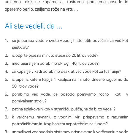
umijemo roke, se kopamo ali tuširamo, pomijemo posodo in
Ti piškotki so nujni za delovanje spletnega mesta, zato jih v
operemo perilo, zalijemo rože na vrtu …
naših sistemih ni mogoče izklopiti. Običajno so nastavljeni
samo kot odziv na vaša dejanja, ki vodijo do storitvenih zahtev,
na primer nastavitev zasebnosti, prijava ali izpolnjevanje
Ali ste vedeli, da …
obrazcev. Na voljo imate nastavitev, da brskalnik blokira te
piškotke ali vas opozori na njih. V tem primeru nekateri deli
se je poraba vode v svetu v zadnjih sto letih povečala za več kot
spletnega mesta ne bodo delovali.
šestkrat?
iz odprte pipe na minuto steče do 20 litrov vode?
Piškotki za učinkovitost delovanja
med tuširanjem porabimo okrog 140 litrov vode?
S temi piškotki štejemo obiske in izvor prometa, da lahko
za kopanje v kadi porabimo dvakrat več vode kot za tuširanje?
merimo in izboljšamo učinkovitost delovanja našega spletnega
mesta. Z njimi prepoznamo, katera mesta so najbolj in najmanj
iz pipe, iz katere kaplja 1 kapljica na minuto, dnevno izgubimo do
priljubljena, in opazujemo, kako se obiskovalci pomikajo po
50 litrov vode?
spletnem mestu. Podatki, ki jih piškotki zbirajo, so združeni in
porabimo več vode, če posodo pomivamo ročno kot v
anonimni. Če uporabo teh piškotkov zavrnete, ne bomo vedeli,
pomivalnem stroju?
kdaj ste obiskali naše spletno mesto.
petina splakovalnikov v stranišču pušča, ne da bi to vedeli?
k varčnemu ravnanju z vodnimi viri prispevamo z razumnim
Piškotki za ciljno usmerjenost
potrošništvom in izogibanjem nepotrebnim nakupom?
Te piškotke nastavijo naši oglaševalski partnerji. Partnerska
upravljavci vodovodnih sistemov prispevamo k varčevanju z vodo