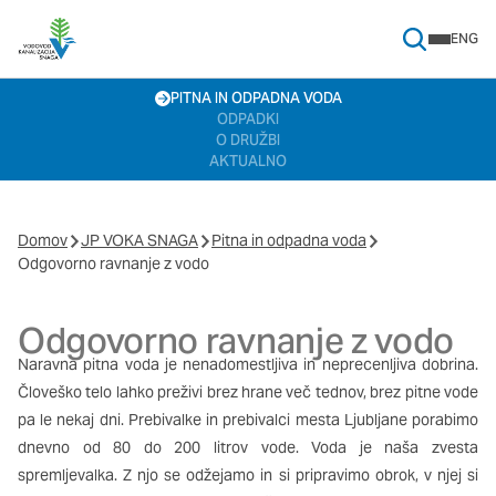
ENG
Search Menu
Nastavitve piškotkov
PITNA IN ODPADNA VODA
ODPADKI
Vaša zasebnost
O DRUŽBI
AKTUALNO
Ko obiščete katero koli spletno mesto, mesto lahko shrani ali
pridobi informacije iz vašega brskalnika, večinoma v obliki
piškotkov. Te informacije se lahko navezujejo na vas, vaše
nastavitve, vašo napravo ali pa skrbijo, da vaše spletno mesto
Domov
JP VOKA SNAGA
Pitna in odpadna voda
deluje v skladu z vašimi pričakovanji. Te informacije običajno ne
Odgovorno ravnanje z vodo
razkrivajo neposredno vaše identitete, vendar vam lahko
zagotovijo bolj prilagojeno spletno uporabniško izkušnjo.
Odgovorno ravnanje z vodo
Nekatere vrste piškotkov lahko zavrnete. Klikajte različna
imena kategorij, da si ogledate več informacij in spremenite
Naravna pitna voda je nenadomestljiva in neprecenljiva dobrina.
privzete nastavitve. Blokiranje določenih vrst piškotkov vpliva
Človeško telo lahko preživi brez hrane več tednov, brez pitne vode
na vašo uporabo tega spletnega mesta in naše storitve.
Več
pa le nekaj dni. Prebivalke in prebivalci mesta Ljubljane porabimo
informacij
dnevno od 80 do 200 litrov vode. Voda je naša zvesta
spremljevalka. Z njo se odžejamo in si pripravimo obrok, v njej si
Obvezni piškotki
Vedno aktivni