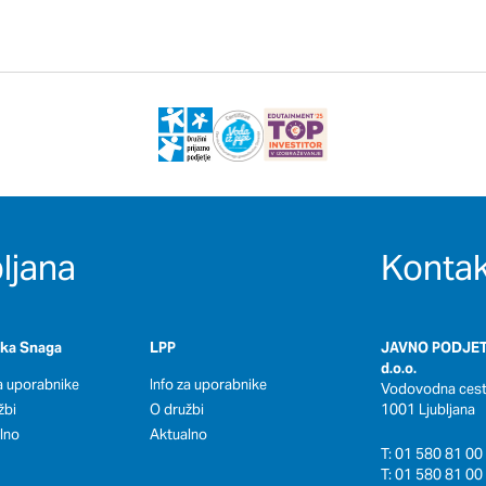
ljana
Kontak
oka Snaga
LPP
JAVNO PODJET
d.o.o.
za uporabnike
Info za uporabnike
Vodovodna cesta
žbi
O družbi
1001 Ljubljana
lno
Aktualno
T: 01 580 81 00 
T: 01 580 81 00 