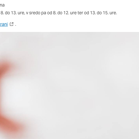
 odziv na vaša dejanja, ki vodijo do storitvenih zahtev, na pr
ana
 izpolnjevanje obrazcev. Na voljo imate nastavitev, da brskalnik
. do 13. ure, v sredo pa od 8. do 12. ure ter od 13. do 15. ure.
 tem primeru nekateri deli spletnega mesta ne bodo delovali.
rani
.
st delovanja
o obiske in izvor prometa, da lahko merimo in izboljšamo uči
. Z njimi prepoznamo, katera mesta so najbolj in najmanj pril
skovalci pomikajo po spletnem mestu. Podatki, ki jih piškotki
o teh piškotkov zavrnete, ne bomo vedeli, kdaj ste obiskali 
erjenost
aši oglaševalski partnerji. Partnerska oglaševalska podjetja j
interesov, ki ga nato uporabijo za prikazovanje ustreznih ogla
abljajo edinstveno prepoznavanje vašega brskalnika in naprav
e deležni našega ciljnega spletnega oglaševanja.