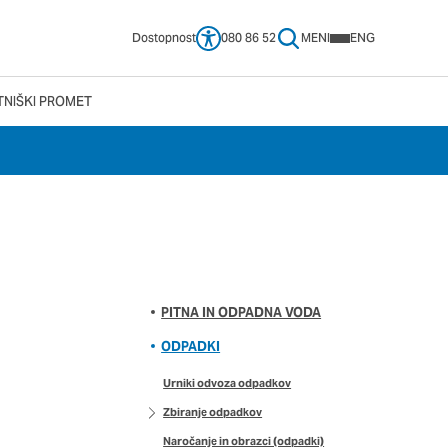
Dostopnost
080 86 52
MENI
ENG
TNIŠKI PROMET
 vašega brskalnika,
tve, vašo napravo ali
ije običajno ne
no spletno uporabniško
 da si ogledate več
pliva na vašo uporabo
PITNA IN ODPADNA VODA
ODPADKI
Urniki odvoza odpadkov
Vedno aktivni
Zbiranje odpadkov
e izklopiti. Običajno
Naročanje in obrazci (odpadki)