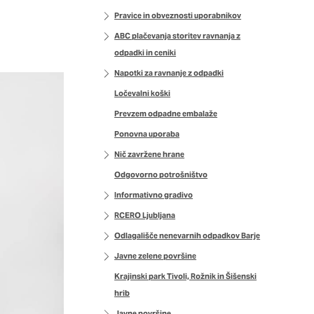
imer nastavitev
Pravice in obveznosti uporabnikov
 blokira te piškotke ali
ABC plačevanja storitev ravnanja z
odpadki in ceniki
Napotki za ravnanje z odpadki
Ločevalni koški
nkovitost delovanja
Prevzem odpadne embalaže
jubljena, in
Ponovna uporaba
 zbirajo, so združeni
naše spletno mesto.
Nič zavržene hrane
Odgovorno potrošništvo
Informativno gradivo
RCERO Ljubljana
ih lahko uporabljajo za
Odlagališče nenevarnih odpadkov Barje
sov na drugih spletnih
Javne zelene površine
e. Če zavrnete uporabo
Krajinski park Tivoli, Rožnik in Šišenski
hrib
Javne površine