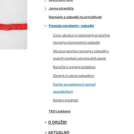
DOVOLI VSE
Javna stranišča
Ravnanje z odpadki na prireditvah
Pogosta vprašanja – odpadki
Cena, obračun in plačevanje za storitve
ravnanja s komunalnimi odpadki
Obračun storitev ravnanja z odpadki v
praznih stavbah oziroma delih stavb
Naročila in urejanje podatkov
Zbiranje in odvoz odpadkov
Center za podporo in pomoč
uporabnikom
Najdeni predmeti
TEO Ljubljana
O DRUŽBI
AKTUALNO