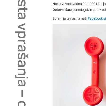
Pogosta vprašanja – odpadki
so nastavljeni samo kot
Naslov:
Vodovodna 90, 1000 Ljublj
zasebnosti, prijava ali
Delovni čas:
ponedeljek in petek od 8
vas opozori na njih. V
Spremljajte nas na naši
Facebook st
Piškotki za učinkovito
S temi piškotki štejem
našega spletnega mesta
opazujemo, kako se obi
in anonimni. Če uporab
Piškotki za ciljno usm
Te piškotke nastavijo n
izdelavo profila vaših 
mestih. Pri delu upor
teh piškotkov, ne bost