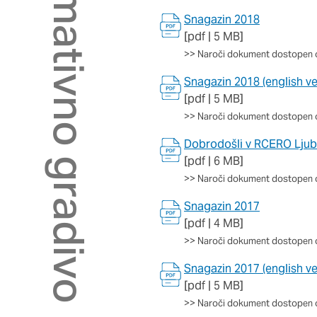
Informativno gradivo
so nastavljeni samo kot
zasebnosti, prijava ali
Snagazin 2018
vas opozori na njih. V
[pdf | 5 MB]
>>
Naroči dokument dostopen 
Snagazin 2018 (english ve
Piškotki za učinkovito
[pdf | 5 MB]
S temi piškotki štejem
>>
Naroči dokument dostopen 
našega spletnega mesta
opazujemo, kako se obi
Dobrodošli v RCERO Ljub
in anonimni. Če uporab
[pdf | 6 MB]
>>
Naroči dokument dostopen 
Piškotki za ciljno usm
Snagazin 2017
[pdf | 4 MB]
Te piškotke nastavijo n
>>
Naroči dokument dostopen 
izdelavo profila vaših 
mestih. Pri delu upor
Snagazin 2017 (english ve
teh piškotkov, ne bost
[pdf | 5 MB]
>>
Naroči dokument dostopen 