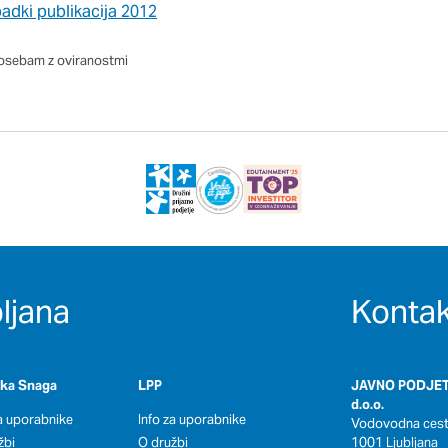
adki publikacija 2012
osebam z oviranostmi
ljana
Kontak
oka Snaga
LPP
JAVNO PODJET
d.o.o.
za uporabnike
Info za uporabnike
Vodovodna cesta
žbi
O družbi
1001 Ljubljana