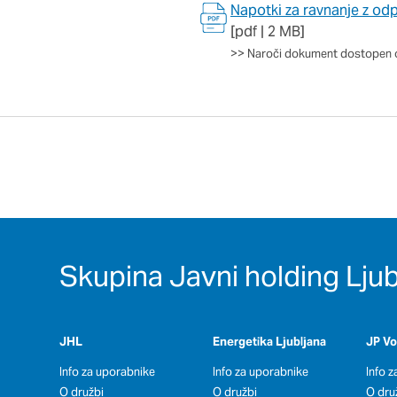
Napotki za ravnanje z odp
[pdf | 2 MB]
>>
Naroči dokument dostopen 
Skupina Javni holding Ljub
JHL
Energetika Ljubljana
JP V
Info za uporabnike
Info za uporabnike
Info 
O družbi
O družbi
O dru