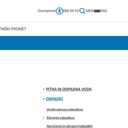
Dostopnost
080 86 52
MENI
ENG
TNIŠKI PROMET
 vašega brskalnika,
tve, vašo napravo ali
ije običajno ne
no spletno uporabniško
 da si ogledate več
pliva na vašo uporabo
PITNA IN ODPADNA VODA
ODPADKI
Urniki odvoza odpadkov
Vedno aktivni
Zbiranje odpadkov
e izklopiti. Običajno
Naročanje in obrazci (odpadki)