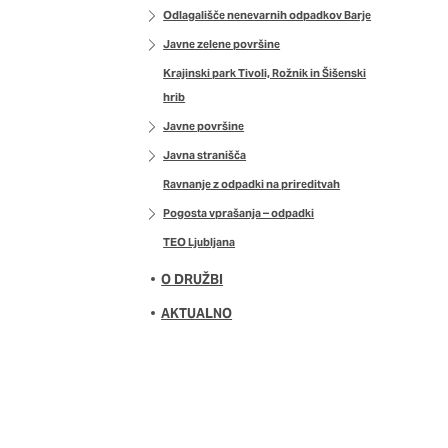
DOVOLI VSE
Odlagališče nenevarnih odpadkov Barje
Javne zelene površine
Krajinski park Tivoli, Rožnik in Šišenski
hrib
Javne površine
Javna stranišča
Ravnanje z odpadki na prireditvah
Pogosta vprašanja – odpadki
TEO Ljubljana
O DRUŽBI
AKTUALNO