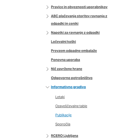
imer nastavitev
Pravice in obveznosti uporabnikov
 blokira te piškotke ali
ABC plačevanja storitev ravnanja z
odpadki in ceniki
Napotki za ravnanje z odpadki
Ločevalni koški
nkovitost delovanja
Prevzem odpadne embalaže
jubljena, in
Ponovna uporaba
 zbirajo, so združeni
naše spletno mesto.
Nič zavržene hrane
Odgovorno potrošništvo
Informativno gradivo
Letaki
ih lahko uporabljajo za
Ozaveščevalne table
sov na drugih spletnih
e. Če zavrnete uporabo
Publikacije
Sporočila
RCERO Ljubljana