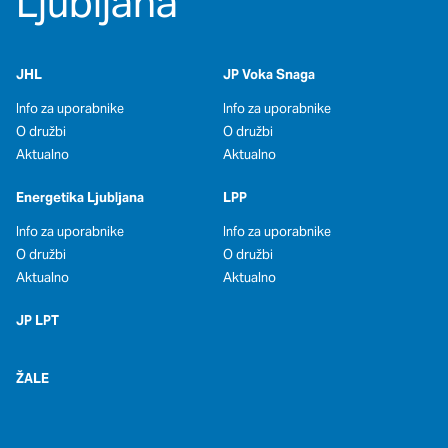
Ljubljana
oglaševalska podjetja jih lahko uporabljajo za izdelavo profila
vaših interesov, ki ga nato uporabijo za prikazovanje ustreznih
oglasov na drugih spletnih mestih. Pri delu uporabljajo
edinstveno prepoznavanje vašega brskalnika in naprave. Če
JHL
JP Voka Snaga
zavrnete uporabo teh piškotkov, ne boste deležni našega
Info za uporabnike
ciljnega spletnega oglaševanja.
Info za uporabnike
O družbi
O družbi
Aktualno
Aktualno
Potrdi moje izbire
Energetika Ljubljana
LPP
DOVOLI VSE
Info za uporabnike
Info za uporabnike
O družbi
O družbi
Aktualno
Aktualno
JP LPT
ŽALE