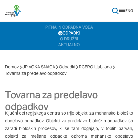
ENG
Search Menu
Nastavitve piškotkov
PITNA IN ODPADNA VODA
ODPADKI
Vaša zasebnost
O DRUŽBI
AKTUALNO
Ko obiščete katero koli spletno mesto, mesto lahko shrani ali
pridobi informacije iz vašega brskalnika, večinoma v obliki
piškotkov. Te informacije se lahko navezujejo na vas, vaše
nastavitve, vašo napravo ali pa skrbijo, da vaše spletno mesto
Domov
JP VOKA SNAGA
Odpadki
RCERO Ljubljana
deluje v skladu z vašimi pričakovanji. Te informacije običajno ne
Tovarna za predelavo odpadkov
razkrivajo neposredno vaše identitete, vendar vam lahko
zagotovijo bolj prilagojeno spletno uporabniško izkušnjo.
Tovarna za predelavo
Nekatere vrste piškotkov lahko zavrnete. Klikajte različna
imena kategorij, da si ogledate več informacij in spremenite
odpadkov
privzete nastavitve. Blokiranje določenih vrst piškotkov vpliva
na vašo uporabo tega spletnega mesta in naše storitve.
Več
Ključni del regijskega centra so trije objekti za mehansko-biološko
informacij
obdelavo odpadkov. Objekti za predelavo bioloških odpadkov so
zaradi bioloških procesov, ki se tam dogajajo, v toplih barvah,
Obvezni piškotki
Vedno aktivni
objekti za mešane odpadke oziroma mehansko obdelavo