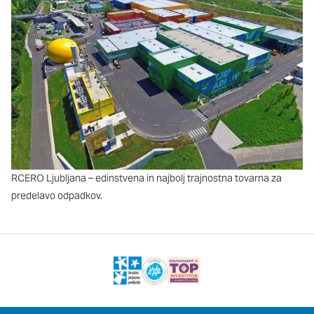
oglaševalska podjetja jih lahko uporabljajo za izdelavo profila
vaših interesov, ki ga nato uporabijo za prikazovanje ustreznih
oglasov na drugih spletnih mestih. Pri delu uporabljajo
edinstveno prepoznavanje vašega brskalnika in naprave. Če
zavrnete uporabo teh piškotkov, ne boste deležni našega
ciljnega spletnega oglaševanja.
Potrdi moje izbire
DOVOLI VSE
RCERO Ljubljana – edinstvena in najbolj trajnostna tovarna za
predelavo odpadkov.