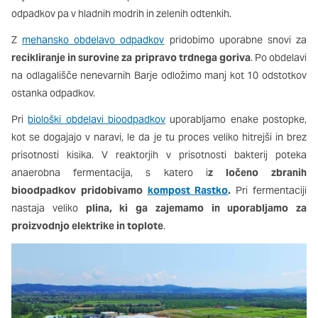
Ti piškotki so nujni za delovanje spletnega mesta, zato jih v
odpadkov pa v hladnih modrih in zelenih odtenkih.
naših sistemih ni mogoče izklopiti. Običajno so nastavljeni
Z
mehansko obdelavo odpadkov
pridobimo uporabne snovi za
samo kot odziv na vaša dejanja, ki vodijo do storitvenih zahtev,
na primer nastavitev zasebnosti, prijava ali izpolnjevanje
recikliranje in surovine za pripravo trdnega goriva
. Po obdelavi
obrazcev. Na voljo imate nastavitev, da brskalnik blokira te
na odlagališče nenevarnih Barje odložimo manj kot 10 odstotkov
piškotke ali vas opozori na njih. V tem primeru nekateri deli
ostanka odpadkov.
spletnega mesta ne bodo delovali.
Pri
biološki obdelavi bioodpadkov
uporabljamo enake postopke,
kot se dogajajo v naravi, le da je tu proces veliko hitrejši in brez
Piškotki za učinkovitost delovanja
prisotnosti kisika. V reaktorjih v prisotnosti bakterij poteka
S temi piškotki štejemo obiske in izvor prometa, da lahko
anaerobna fermentacija, s katero i
z ločeno zbranih
merimo in izboljšamo učinkovitost delovanja našega spletnega
mesta. Z njimi prepoznamo, katera mesta so najbolj in najmanj
bioodpadkov pridobivamo
kompost Rastko
.
Pri fermentaciji
priljubljena, in opazujemo, kako se obiskovalci pomikajo po
nastaja veliko
plina, ki ga zajemamo in uporabljamo za
spletnem mestu. Podatki, ki jih piškotki zbirajo, so združeni in
proizvodnjo elektrike in toplote
.
anonimni. Če uporabo teh piškotkov zavrnete, ne bomo vedeli,
kdaj ste obiskali naše spletno mesto.
Piškotki za ciljno usmerjenost
Te piškotke nastavijo naši oglaševalski partnerji. Partnerska