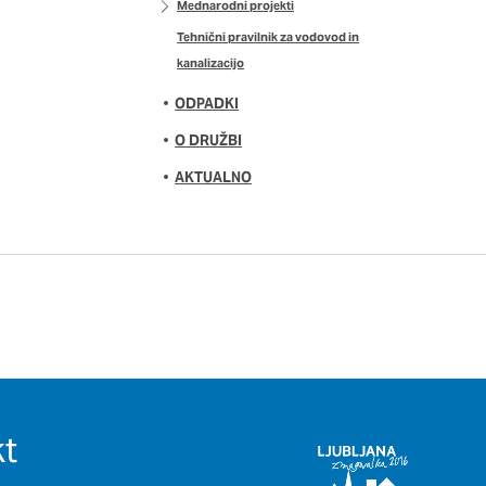
Mednarodni projekti
Tehnični pravilnik za vodovod in
kanalizacijo
ODPADKI
O DRUŽBI
AKTUALNO
t