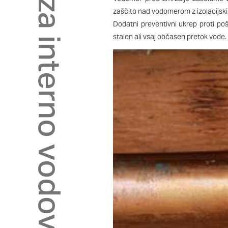
Skrb za interno vodovodno napeljavo
so nastavljeni samo kot
zaščito nad vodomerom z izolacijski
zasebnosti, prijava ali
Dodatni preventivni ukrep proti p
vas opozori na njih. V
stalen ali vsaj občasen pretok vode.
Piškotki za učinkovito
S temi piškotki štejem
našega spletnega mesta
opazujemo, kako se obi
in anonimni. Če uporab
Piškotki za ciljno usm
Te piškotke nastavijo n
izdelavo profila vaših 
mestih. Pri delu upor
teh piškotkov, ne bost