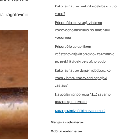
imer nastavitev
Kako ravnati po prekinitvi oskrbe s pitno
 blokira te piškotke ali
vodo?
 da zagotovimo
Priporočilo o ravnanju z interno
vodovodno napeljavo po zamenjavi
vodomera
nkovitost delovanja
Priporočilo upravnikom
jubljena, in
večstanovanjskih objektov za ravnanje
 zbirajo, so združeni
po prekinitvi oskrbe s pitno vodo
naše spletno mesto.
Kako ravnati po daljšem obdobju, ko
voda v interni vodovodni napeljavi
zastaja?
Navodila in priporočila NIJZ za varno
ih lahko uporabljajo za
oskrbo s pitno vodo
sov na drugih spletnih
Kako pozimi zaščitimo vodomer?
e. Če zavrnete uporabo
Menjava vodomerov
Odčitki vodomerov