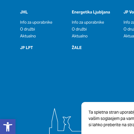
JHL
Energetika Ljubljana
JP V
Info za uporabnike
Info za uporabnike
Info 
O družbi
O družbi
O dru
Aktualno
Aktualno
Aktua
JP LPT
ŽALE
Ta spletna stran uporabl
Open toolbar
vašim soglasjem pa vam b
si lahko preberite na stra