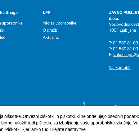
oka Snaga
LPP
JAVNO PODJET
d.o.o.
za uporabnike
Info za uporabnike
Vodovodna cesta
žbi
O družbi
1001 Ljubljana
lno
Aktualno
T: 01 580 81 00 
T: 01 580 81 00 
E:
vokasnaga@v
Vsi kontakti
ja piškotke. Obvezni piškotki in piškotki, ki ne obdelujejo osebnih podat
omo naložili tudi piškotke za izboljšanje vaše uporabniške izkušnje. Več
ni Piškotki, kjer lahko tudi urejate nastavitve.