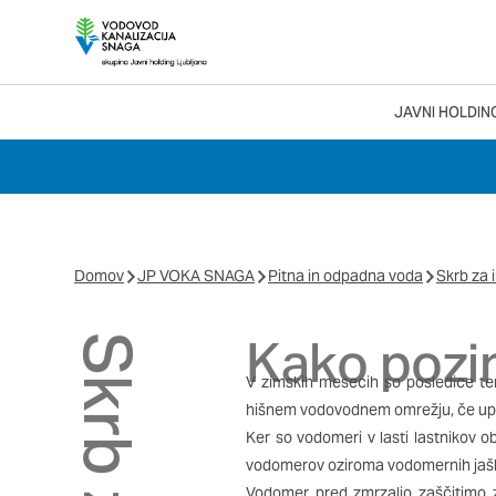
Nastavitve piško
JAVNI HOLDIN
Search Menu
Vaša zasebnost
Ko obiščete katero kol
večinoma v obliki pišk
pa skrbijo, da vaše sp
Domov
JP VOKA SNAGA
Pitna in odpadna voda
Skrb za 
razkrivajo neposredno 
izkušnjo. Nekatere vrst
informacij in spremeni
Kako pozi
tega spletnega mesta i
V zimskih mesecih so posledice te
hišnem vodovodnem omrežju, če upor
Obvezni piškotki
Ker so vodomeri v lasti lastnikov ob
vodomerov oziroma vodomernih jaš
Ti piškotki so nujni za
Vodomer pred zmrzaljo zaščitimo 