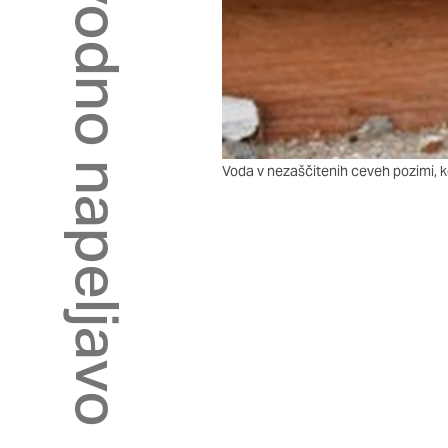
Potrdi moje izbire
Voda v nezaščitenih ceveh pozimi, k