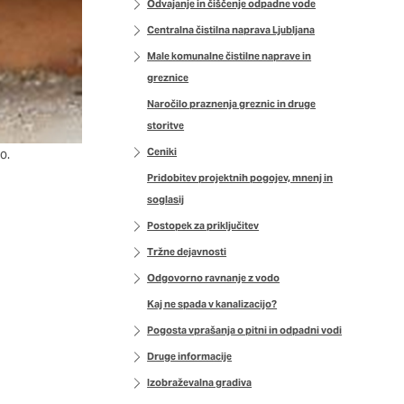
Odvajanje in čiščenje odpadne vode
DOVOLI VSE
Centralna čistilna naprava Ljubljana
Male komunalne čistilne naprave in
greznice
Naročilo praznenja greznic in druge
storitve
Ceniki
o.
Pridobitev projektnih pogojev, mnenj in
soglasij
Postopek za priključitev
Tržne dejavnosti
Odgovorno ravnanje z vodo
Kaj ne spada v kanalizacijo?
Pogosta vprašanja o pitni in odpadni vodi
Druge informacije
Izobraževalna gradiva