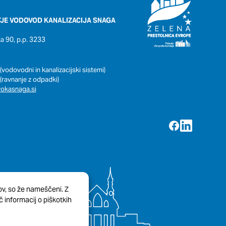
JE VODOVOD KANALIZACIJA SNAGA
 90, p.p. 3233
(vodovodni in kanalizacijski sistemi)
(ravnanje z odpadki)
okasnaga.si
kov, so že nameščeni. Z
 informacij o piškotkih