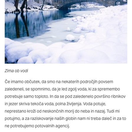
oglaševalska podjetja jih lahko uporabljajo za izdelavo profila
vaših interesov, ki ga nato uporabijo za prikazovanje ustreznih
oglasov na drugih spletnih mestih. Pri delu uporabljajo
edinstveno prepoznavanje vašega brskalnika in naprave. Če
zavrnete uporabo teh piškotkov, ne boste deležni našega
ciljnega spletnega oglaševanja.
Potrdi moje izbire
DOVOLI VSE
Zima ob vodi
Če imamo občutek, da smo na nekaterih področjih povsem
zaledeneli, se spomnimo, da je led zgolj voda, ki za spremembo
potrebuje samo toploto. In da se pod zaledenelo površino ribnikov
in jezer skriva tekoča voda, polna življenja. Voda potuje,
neprestano kroži od neskončnih morij do neba in nazaj. Tudi mi
potujmo, a za raziskovanje naših globin nam ni treba daleč in za to
ne potrebujemo potovalnih agencij.