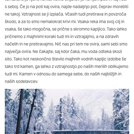
Ti piškotki so nujni za delovanje spletnega mesta, zato jih v
s seboj. Če jo na poti kaj ovira, najde nadaljnjo pot, čeprav morebiti
naših sistemih ni mogoče izklopiti. Običajno so nastavljeni
ne takoj. Vztrajnost se ji izplača. Včasih tudi pretirava in povzroča
samo kot odziv na vaša dejanja, ki vodijo do storitvenih zahtev,
škodo, a za to smo nemalokrat krivi mi. Vsaka reka ima svoj cilj in
na primer nastavitev zasebnosti, prijava ali izpolnjevanje
vsaka, še tako mogočna, se prične s skromno kapljico. Tako lahko
obrazcev. Na voljo imate nastavitev, da brskalnik blokira te
piškotke ali vas opozori na njih. V tem primeru nekateri deli
pričnemo z majhnimi koraki tudi mi in vztrajajmo, a na zdravih
spletnega mesta ne bodo delovali.
načelih in ne pretiravajmo. Nič nas pri tem ne ovira, sami sebi smo
največja ovira. Ne čakajte, saj kdor čaka, mu voda odteka skozi
Piškotki za učinkovitost delovanja
sito. Tako kot neskončno število majhnih vodnih kapljic izdolbe še
tako trd kamen, ga lahko z vztrajnostjo po naših merilih oblikujemo
S temi piškotki štejemo obiske in izvor prometa, da lahko
merimo in izboljšamo učinkovitost delovanja našega spletnega
tudi mi. Kamen v odnosu do samega sebe, do naših najbližjih in
mesta. Z njimi prepoznamo, katera mesta so najbolj in najmanj
naših sodelavcev.
priljubljena, in opazujemo, kako se obiskovalci pomikajo po
spletnem mestu. Podatki, ki jih piškotki zbirajo, so združeni in
anonimni. Če uporabo teh piškotkov zavrnete, ne bomo vedeli,
kdaj ste obiskali naše spletno mesto.
Piškotki za ciljno usmerjenost
Te piškotke nastavijo naši oglaševalski partnerji. Partnerska