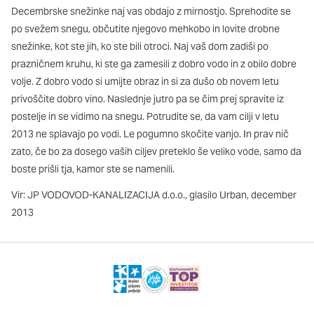
Decembrske snežinke naj vas obdajo z mirnostjo. Sprehodite se
po svežem snegu, občutite njegovo mehkobo in lovite drobne
snežinke, kot ste jih, ko ste bili otroci. Naj vaš dom zadiši po
prazničnem kruhu, ki ste ga zamesili z dobro vodo in z obilo dobre
volje. Z dobro vodo si umijte obraz in si za dušo ob novem letu
privoščite dobro vino. Naslednje jutro pa se čim prej spravite iz
postelje in se vidimo na snegu. Potrudite se, da vam cilji v letu
2013 ne splavajo po vodi. Le pogumno skočite vanjo. In prav nič
zato, če bo za dosego vaših ciljev preteklo še veliko vode, samo da
boste prišli tja, kamor ste se namenili.
Vir: JP VODOVOD-KANALIZACIJA d.o.o., glasilo Urban, december
2013