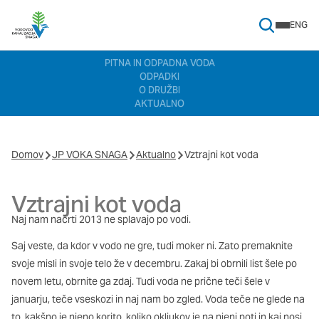
ENG
Search Menu
Nastavitve piškotkov
PITNA IN ODPADNA VODA
ODPADKI
Vaša zasebnost
O DRUŽBI
AKTUALNO
Ko obiščete katero koli spletno mesto, mesto lahko shrani ali
pridobi informacije iz vašega brskalnika, večinoma v obliki
piškotkov. Te informacije se lahko navezujejo na vas, vaše
nastavitve, vašo napravo ali pa skrbijo, da vaše spletno mesto
Domov
JP VOKA SNAGA
Aktualno
Vztrajni kot voda
deluje v skladu z vašimi pričakovanji. Te informacije običajno ne
razkrivajo neposredno vaše identitete, vendar vam lahko
Vztrajni kot voda
zagotovijo bolj prilagojeno spletno uporabniško izkušnjo.
Nekatere vrste piškotkov lahko zavrnete. Klikajte različna
Naj nam načrti 2013 ne splavajo po vodi.
imena kategorij, da si ogledate več informacij in spremenite
privzete nastavitve. Blokiranje določenih vrst piškotkov vpliva
Saj veste, da kdor v vodo ne gre, tudi moker ni. Zato premaknite
na vašo uporabo tega spletnega mesta in naše storitve.
Več
svoje misli in svoje telo že v decembru. Zakaj bi obrnili list šele po
informacij
novem letu, obrnite ga zdaj. Tudi voda ne prične teči šele v
januarju, teče vseskozi in naj nam bo zgled. Voda teče ne glede na
Obvezni piškotki
Vedno aktivni
to, kakšno je njeno korito, koliko okljukov je na njeni poti in kaj nosi