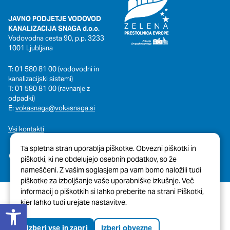
oglaševalska podjetja jih lahko uporabljajo za izdelavo profila
vaših interesov, ki ga nato uporabijo za prikazovanje ustreznih
JAVNO PODJETJE VODOVOD
oglasov na drugih spletnih mestih. Pri delu uporabljajo
KANALIZACIJA SNAGA d.o.o.
edinstveno prepoznavanje vašega brskalnika in naprave. Če
Vodovodna cesta 90, p.p. 3233
zavrnete uporabo teh piškotkov, ne boste deležni našega
1001 Ljubljana
ciljnega spletnega oglaševanja.
T: 01 580 81 00 (vodovodni in
kanalizacijski sistemi)
T: 01 580 81 00 (ravnanje z
Potrdi moje izbire
odpadki)
E:
vokasnaga@vokasnaga.si
DOVOLI VSE
Vsi kontakti
Ta spletna stran uporablja piškotke. Obvezni piškotki in
piškotki, ki ne obdelujejo osebnih podatkov, so že
nameščeni. Z vašim soglasjem pa vam bomo naložili tudi
piškotke za izboljšanje vaše uporabniške izkušnje. Več
informacij o piškotkih si lahko preberite na strani Piškotki,
Open toolbar
kjer lahko tudi urejate nastavitve.
© 2026 Javni Holding Ljubljana
Pravno obvestilo
Piškotki
Izberi vse in zapri
Izberi obvezne