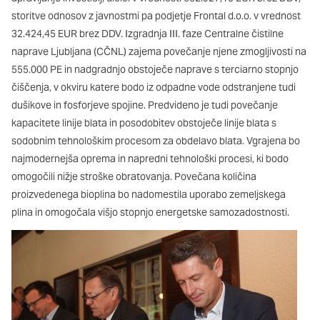
storitve odnosov z javnostmi pa podjetje Frontal d.o.o. v vrednost
32.424,45 EUR brez DDV. Izgradnja III. faze Centralne čistilne
naprave Ljubljana (CČNL) zajema povečanje njene zmogljivosti na
555.000 PE in nadgradnjo obstoječe naprave s terciarno stopnjo
čiščenja, v okviru katere bodo iz odpadne vode odstranjene tudi
dušikove in fosforjeve spojine. Predvideno je tudi povečanje
kapacitete linije blata in posodobitev obstoječe linije blata s
sodobnim tehnološkim procesom za obdelavo blata. Vgrajena bo
najmodernejša oprema in napredni tehnološki procesi, ki bodo
omogočili nižje stroške obratovanja. Povečana količina
proizvedenega bioplina bo nadomestila uporabo zemeljskega
plina in omogočala višjo stopnjo energetske samozadostnosti.