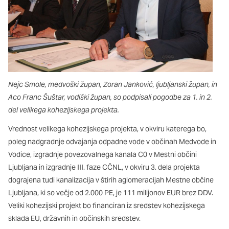
Nejc Smole, medvoški župan, Zoran Janković, ljubljanski župan, in
Aco Franc Šuštar, vodiški župan, so podpisali pogodbe za 1. in 2.
del velikega kohezijskega projekta.
Vrednost velikega kohezijskega projekta, v okviru katerega bo,
poleg nadgradnje odvajanja odpadne vode v občinah Medvode in
Vodice, izgradnje povezovalnega kanala C0 v Mestni občini
Ljubljana in izgradnje III. faze CČNL, v okviru 3. dela projekta
dograjena tudi kanalizacija v štirih aglomeracijah Mestne občine
Ljubljana, ki so večje od 2.000 PE, je 111 milijonov EUR brez DDV.
Veliki kohezijski projekt bo financiran iz sredstev kohezijskega
sklada EU, državnih in občinskih sredstev.