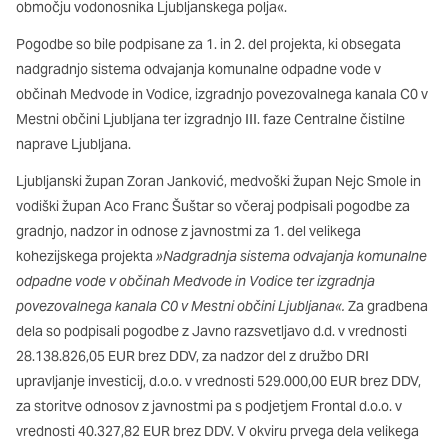
območju vodonosnika Ljubljanskega polja«.
Ti piškotki so nujni za delovanje spletnega mesta, zato jih v
naših sistemih ni mogoče izklopiti. Običajno so nastavljeni
Pogodbe so bile podpisane za 1. in 2. del projekta, ki obsegata
samo kot odziv na vaša dejanja, ki vodijo do storitvenih zahtev,
nadgradnjo sistema odvajanja komunalne odpadne vode v
na primer nastavitev zasebnosti, prijava ali izpolnjevanje
občinah Medvode in Vodice, izgradnjo povezovalnega kanala C0 v
obrazcev. Na voljo imate nastavitev, da brskalnik blokira te
Mestni občini Ljubljana ter izgradnjo III. faze Centralne čistilne
piškotke ali vas opozori na njih. V tem primeru nekateri deli
spletnega mesta ne bodo delovali.
naprave Ljubljana.
Ljubljanski župan Zoran Janković, medvoški župan Nejc Smole in
Piškotki za učinkovitost delovanja
vodiški župan Aco Franc Šuštar so včeraj podpisali pogodbe za
S temi piškotki štejemo obiske in izvor prometa, da lahko
gradnjo, nadzor in odnose z javnostmi za 1. del velikega
merimo in izboljšamo učinkovitost delovanja našega spletnega
kohezijskega projekta
»Nadgradnja sistema odvajanja komunalne
mesta. Z njimi prepoznamo, katera mesta so najbolj in najmanj
odpadne vode v občinah Medvode in Vodice ter izgradnja
priljubljena, in opazujemo, kako se obiskovalci pomikajo po
povezovalnega kanala C0 v Mestni občini Ljubljana«.
Za gradbena
spletnem mestu. Podatki, ki jih piškotki zbirajo, so združeni in
anonimni. Če uporabo teh piškotkov zavrnete, ne bomo vedeli,
dela so podpisali pogodbe z Javno razsvetljavo d.d. v vrednosti
kdaj ste obiskali naše spletno mesto.
28.138.826,05 EUR brez DDV, za nadzor del z družbo DRI
upravljanje investicij, d.o.o. v vrednosti 529.000,00 EUR brez DDV,
Piškotki za ciljno usmerjenost
za storitve odnosov z javnostmi pa s podjetjem Frontal d.o.o. v
vrednosti 40.327,82 EUR brez DDV. V okviru prvega dela velikega
Te piškotke nastavijo naši oglaševalski partnerji. Partnerska