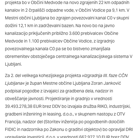
oglaševalska podjetja jih lahko uporabljajo za izdelavo profila
projekta bo v Občini Medvode na novo zgrajenih 22 km odpadnih
vaših interesov, ki ga nato uporabijo za prikazovanje ustreznih
kanalov in 2 črpališči odpadne vode, v Občini Vodice pa 9,1 km. V
oglasov na drugih spletnih mestih. Pri delu uporabljajo
Mestni občini Ljubljana bo zgrajen povezovalni kanal C0 v skupni
edinstveno prepoznavanje vašega brskalnika in naprave. Če
dolžini 12,1 km in zadrževalni bazen. Na novo bo na javno
zavrnete uporabo teh piškotkov, ne boste deležni našega
kanalizacijo priključenih približno 3.600 prebivalcev Občine
ciljnega spletnega oglaševanja.
Medvode in 1.100 prebivalcev Občine Vodice, z izgradnjo
povezovalnega kanala C0 pa se bo bistveno zmanjšala
Potrdi moje izbire
obremenitev obstoječega centralnega kanalizacijskega sistema V
Ljubljani.
DOVOLI VSE
Za 2. del velikega kohezijskega projekta
»Izgradnja III. faze CČN
Ljubljana«
je župan Mestne občine Ljubljana Zoran Janković
podpisal pogodbe z izvajalci za gradbena dela, nadzor in
obveščanje javnosti. Projektiranje in gradnjo v vrednosti
39.493.278,38 EUR brez DDV bo izvajala družba RIKO, industrijski,
gradbeni inženiring in leasing, d.o.o., v skupnem nastopu z OTV
Francija, nadzor del (Storitev inženirja po pogodbenih določilih
FIDIC in nadzornika po Zakonu o graditvi objektov) bo opravljal DRI
upravljanje investicij, d.o.o. v vrednosti 662.927,10 EUR brez DDV,