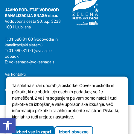
JAVNO PODJETJE VODOVOD
KANALIZACIJA SNAGA d.o.o.
Vodovodna cesta 90, p.p. 3233
1001 Ljubljana
T: 01 580 81 00 (vodovodni in
kanalizacijski sistemi)
T: 01 580 81 00 (ravnanje z
odpadki)
E:
vokasnaga@vokasnaga.si
Vsi kontakti
Ta spletna stran uporablja piškotke. Obvezni piškotki in
piškotki, ki ne obdelujejo osebnih podatkov, so že
nameščeni. Z vašim soglasjem pa vam bomo naložili tudi
piškotke za izboljšanje vaše uporabniške izkušnje. Več
informacij o piškotkih si lahko preberite na strani Piškotki,
Open toolbar
kjer lahko tudi urejate nastavitve.
© 2026 Javni Holding Ljubljana
Pravno obvestilo
Piškotki
Izberi vse in zapri
Izberi obvezne