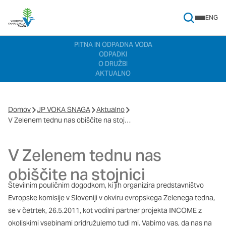
ENG
Search Menu
Nastavitve piškotkov
PITNA IN ODPADNA VODA
ODPADKI
Vaša zasebnost
O DRUŽBI
AKTUALNO
Ko obiščete katero koli spletno mesto, mesto lahko shrani ali
pridobi informacije iz vašega brskalnika, večinoma v obliki
piškotkov. Te informacije se lahko navezujejo na vas, vaše
nastavitve, vašo napravo ali pa skrbijo, da vaše spletno mesto
Domov
JP VOKA SNAGA
Aktualno
deluje v skladu z vašimi pričakovanji. Te informacije običajno ne
V Zelenem tednu nas obiščite na stojnici
razkrivajo neposredno vaše identitete, vendar vam lahko
zagotovijo bolj prilagojeno spletno uporabniško izkušnjo.
V Zelenem tednu nas
Nekatere vrste piškotkov lahko zavrnete. Klikajte različna
imena kategorij, da si ogledate več informacij in spremenite
obiščite na stojnici
privzete nastavitve. Blokiranje določenih vrst piškotkov vpliva
na vašo uporabo tega spletnega mesta in naše storitve.
Več
Številnim pouličnim dogodkom, ki jih organizira predstavništvo
informacij
Evropske komisije v Sloveniji v okviru evropskega Zelenega tedna,
se v četrtek, 26.5.2011, kot vodilni partner projekta INCOME z
Obvezni piškotki
Vedno aktivni
okoljskimi vsebinami pridružujemo tudi mi. Vabimo vas, da nas na