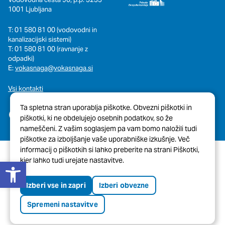
1001 Ljubljana
T: 01 580 81 00 (vodovodni in
kanalizacijski sistemi)
T: 01 580 81 00 (ravnanje z
odpadki)
E:
vokasnaga@vokasnaga.si
Vsi kontakti
Ta spletna stran uporablja piškotke. Obvezni piškotki in
piškotki, ki ne obdelujejo osebnih podatkov, so že
nameščeni. Z vašim soglasjem pa vam bomo naložili tudi
piškotke za izboljšanje vaše uporabniške izkušnje. Več
informacij o piškotkih si lahko preberite na strani Piškotki,
Open toolbar
kjer lahko tudi urejate nastavitve.
© 2026 Javni Holding Ljubljana
Pravno obvestilo
Piškotki
Izberi vse in zapri
Izberi obvezne
Tehnična pomoč spletne strani
Izjava o dostopnosti
Spremeni nastavitve
Oblikovanje in izvedba:
ENKI