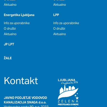
oglaševalska podjetja jih lahko uporabljajo za izdelavo profila
Aktualno
Aktualno
vaših interesov, ki ga nato uporabijo za prikazovanje ustreznih
oglasov na drugih spletnih mestih. Pri delu uporabljajo
Energetika Ljubljana
LPP
edinstveno prepoznavanje vašega brskalnika in naprave. Če
zavrnete uporabo teh piškotkov, ne boste deležni našega
Info za uporabnike
Info za uporabnike
ciljnega spletnega oglaševanja.
O družbi
O družbi
Aktualno
Aktualno
Potrdi moje izbire
JP LPT
DOVOLI VSE
ŽALE
Kontakt
JAVNO PODJETJE VODOVOD
KANALIZACIJA SNAGA d.o.o.
Vodovodna cesta 90, p.p. 3233