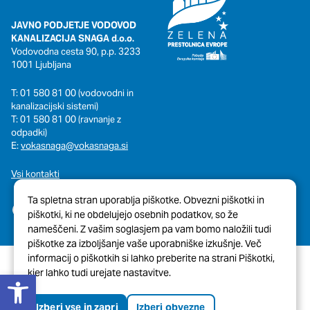
oglaševalska podjetja jih lahko uporabljajo za izdelavo profila
vaših interesov, ki ga nato uporabijo za prikazovanje ustreznih
JAVNO PODJETJE VODOVOD
oglasov na drugih spletnih mestih. Pri delu uporabljajo
KANALIZACIJA SNAGA d.o.o.
edinstveno prepoznavanje vašega brskalnika in naprave. Če
Vodovodna cesta 90, p.p. 3233
zavrnete uporabo teh piškotkov, ne boste deležni našega
1001 Ljubljana
ciljnega spletnega oglaševanja.
T: 01 580 81 00 (vodovodni in
kanalizacijski sistemi)
T: 01 580 81 00 (ravnanje z
Potrdi moje izbire
odpadki)
E:
vokasnaga@vokasnaga.si
DOVOLI VSE
Vsi kontakti
Ta spletna stran uporablja piškotke. Obvezni piškotki in
piškotki, ki ne obdelujejo osebnih podatkov, so že
nameščeni. Z vašim soglasjem pa vam bomo naložili tudi
piškotke za izboljšanje vaše uporabniške izkušnje. Več
informacij o piškotkih si lahko preberite na strani Piškotki,
Open toolbar
kjer lahko tudi urejate nastavitve.
© 2026 Javni Holding Ljubljana
Pravno obvestilo
Piškotki
Izberi vse in zapri
Izberi obvezne