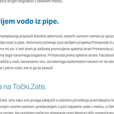
 odziv na vaša dejanja, ki vodijo do storitvenih zahtev, na pr
nožice drugih dogodkov v zelenem mestu.
 izpolnjevanje obrazcev. Na voljo imate nastavitev, da brskalnik
 tem primeru nekateri deli spletnega mesta ne bodo delovali.
ijem vodo iz pipe.
st delovanja
nalizacija pripravili številne aktivnosti, katerih osnovni namen je opoz
o obiske in izvor prometa, da lahko merimo in izboljšamo uči
tja vode iz pipe. Aktivnosti potekajo pod okriljem projekta Primavoda i
. Z njimi prepoznamo, katera mesta so najbolj in najmanj pril
smo mi vsi. V teh dneh je zaživela prenovljena spletna stran Primavoda.si, 
skovalci pomikajo po spletnem mestu. Podatki, ki jih piškotki
na tega naravnega bogastva. Primavoda preko spletne strani, Facebook
o teh piškotkov zavrnete, ne bomo vedeli, kdaj ste obiskali 
ešča o vodi, naravnemu viru, za katerega nadomestni naravni vir ne ob
e v pitno vodo, kot si ga ta zasluži.
erjenost
aši oglaševalski partnerji. Partnerska oglaševalska podjetja j
 na Točki.Zate.
interesov, ki ga nato uporabijo za prikazovanje ustreznih ogla
abljajo edinstveno prepoznavanje vašega brskalnika in naprav
e deležni našega ciljnega spletnega oglaševanja.
ate. smo tako kot prvega zaključili s sobotno prireditvijo pred Mestno hi
 svojim voznim parkom, predavanjem o poti odpadne vode v mestu, o če
za otroke. Na podoben način bo dogajanje pred Mestno hišo organizirano