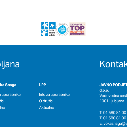
ljana
Kontak
oka Snaga
LPP
JAVNO PODJET
d.o.o.
za uporabnike
Info za uporabnike
Vodovodna cesta
žbi
O družbi
1001 Ljubljana
lno
Aktualno
T: 01 580 81 00 
T: 01 580 81 00 
E:
vokasnaga@v