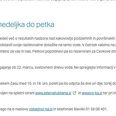
nedeljka do petka
edeli več o rezultatih nadzora nad kakovostjo podzemnih in površinskih
redstavili svoje raziskovalne dosežke na temo vode. V četrtek vabimo na
mbno za vas in nas. Petkovi popoldnevi pa so rezervirani za Cevkove ot
janje ob 22. marcu, svetovnem dnevu voda. Ne spreglejte informacij v 
skem času med 10. in 18. uro, poleti pa bo odprta še dve uri dlje, torej do
ljen na spletni strani
www.zelenaljubljana.si
in
www.vo-ka.si
ter pri i
lago na e-naslovu
voka@vo-ka.si
in telefonski številki 01 58 08 401.