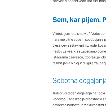
so nastavljeni samo kot
zaživela v podobi vode, kot tudi m
zasebnosti, prijava ali
vas opozori na njih. V
Sem, kar pijem. P
Piškotki za učinkovito
V letošnjem letu smo v JP Vodovod-Ka
S temi piškotki štejem
naravne pitne vode in spodbujanje pi
našega spletnega mesta
plesalcev, sestavljenih iz vode, kot 
opazujemo, kako se obi
naslov za vse, ki se zavedamo pome
in anonimni. Če uporab
Istagrama ozavešča, izobražuje, obv
razmišljanja o njej in dviguje zaupanj
Piškotki za ciljno usm
Te piškotke nastavijo n
Sobotna dogajanja
izdelavo profila vaših 
mestih. Pri delu upor
teh piškotkov, ne bost
Tudi drugi teden dogajanja na Točki.Z
Vodovod-Kanalizacija predstavilo s
govorimo pogosto, in z aktivnostmi 