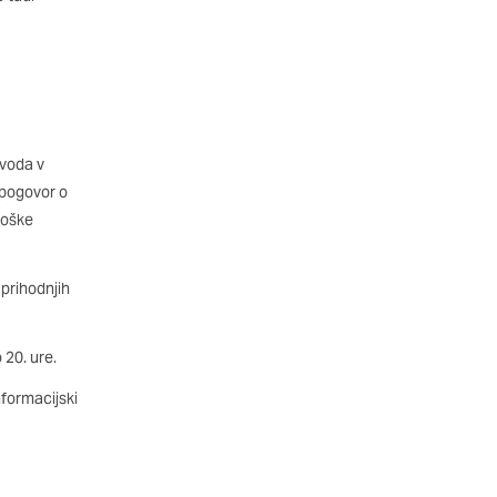
DOVOLI VSE
 voda v
 pogovor o
roške
prihodnjih
 20. ure.
nformacijski