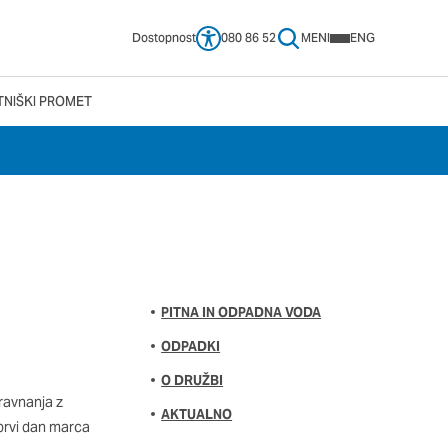
Dostopnost
080 86 52
MENI
ENG
TNIŠKI PROMET
 vašega brskalnika,
tve, vašo napravo ali
ije običajno ne
no spletno uporabniško
 da si ogledate več
pliva na vašo uporabo
PITNA IN ODPADNA VODA
ODPADKI
O DRUŽBI
Vedno aktivni
 ravnanja z
AKTUALNO
e izklopiti. Običajno
 prvi dan marca