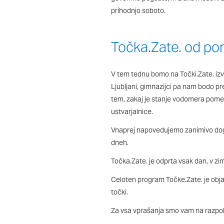
Potrdi moje izbire
prihodnjo soboto.
Točka.Zate. od po
V tem tednu bomo na Točki.Zate. izv
Ljubljani, gimnazijci pa nam bodo p
tem, zakaj je stanje vodomera pome
ustvarjalnice.
Vnaprej napovedujemo zanimivo doga
dneh.
Točka.Zate. je odprta vsak dan, v zim
Celoten program Točke.Zate. je objav
točki.
Za vsa vprašanja smo vam na razpo